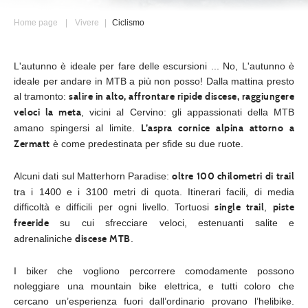
Home page
Vivere
Ciclismo
L'autunno è ideale per fare delle escursioni ... No, L'autunno è
ideale per andare in MTB a più non posso! Dalla mattina presto
al tramonto:
salire in alto, affrontare ripide discese, raggiungere
, vicini al Cervino: gli appassionati della MTB
veloci la meta
amano spingersi al limite.
L’aspra cornice alpina attorno a
è come predestinata per sfide su due ruote.
Zermatt
Alcuni dati sul Matterhorn Paradise:
oltre 100 chilometri di trail
tra i 1400 e i 3100 metri di quota. Itinerari facili, di media
difficoltà e difficili per ogni livello. Tortuosi
,
single trail
piste
su cui sfrecciare veloci, estenuanti salite e
freeride
adrenaliniche
.
discese MTB
I biker che vogliono percorrere comodamente possono
noleggiare una mountain bike elettrica, e tutti coloro che
cercano un’esperienza fuori dall’ordinario provano l’helibike.