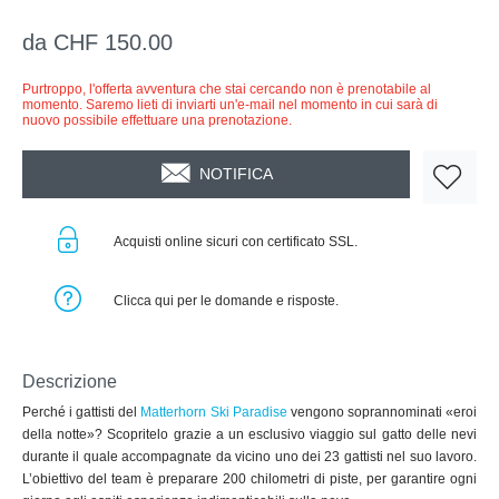
da CHF 150.00
Purtroppo, l'offerta avventura che stai cercando non è prenotabile al
momento. Saremo lieti di inviarti un'e-mail nel momento in cui sarà di
nuovo possibile effettuare una prenotazione.
NOTIFICA
Acquisti online sicuri con certificato SSL.
Clicca qui per le domande e risposte.
Descrizione
Perché i gattisti del
Matterhorn Ski Paradise
vengono soprannominati «eroi
della notte»? Scopritelo grazie a un esclusivo viaggio sul gatto delle nevi
durante il quale accompagnate da vicino uno dei 23 gattisti nel suo lavoro.
L’obiettivo del team è preparare 200 chilometri di piste, per garantire ogni