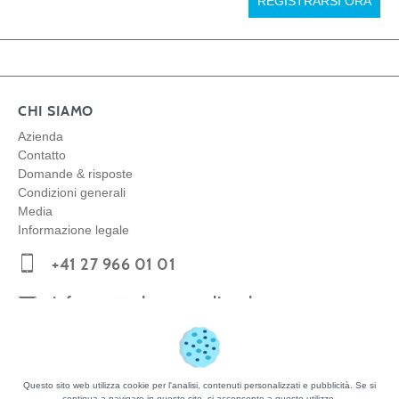
REGISTRARSI ORA
CHI SIAMO
Azienda
Contatto
Domande & risposte
Condizioni generali
Media
Informazione legale
+41 27 966 01 01
info@matterhornparadise.ch
Copyright © 2026 Zermatt Bergbahnen AG
Questo sito web utilizza cookie per l'analisi, contenuti personalizzati e pubblicità. Se si
continua a navigare in questo sito, si acconsente a questo utilizzo.