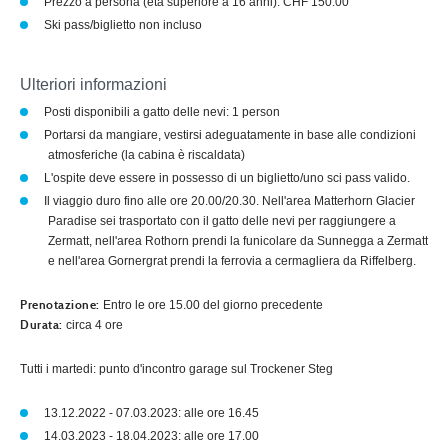
Prezzo a persona (età superiore a 16 anni): CHF 150.00
Ski pass/biglietto non incluso
Ulteriori informazioni
Posti disponibili a gatto delle nevi: 1 person
Portarsi da mangiare, vestirsi adeguatamente in base alle condizioni
atmosferiche (la cabina è riscaldata)
L'ospite deve essere in possesso di un biglietto/uno sci pass valido.
Il viaggio duro fino alle ore 20.00/20.30. Nell'area Matterhorn Glacier
Paradise sei trasportato con il gatto delle nevi per raggiungere a
Zermatt, nell'area Rothorn prendi la funicolare da Sunnegga a Zermatt
e nell'area Gornergrat prendi la ferrovia a cermagliera da Riffelberg.
Entro le ore 15.00 del giorno precedente
Prenotazione:
circa 4 ore
Durata:
Tutti i martedi: punto d'incontro garage sul Trockener Steg
13.12.2022 - 07.03.2023: alle ore 16.45
14.03.2023 - 18.04.2023: alle ore 17.00