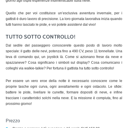
giorno agli ospiti esperienze indimenticabili sulla neve.
Quello che per voi costituisce un’esclusiva avventura invernale, per i
gattisti è duro lavoro di precisione. La loro giornata lavorativa inizia quando
tutti hanno lasciato le piste, e voi potete assistervi dal vivo!
TUTTO SOTTO CONTROLLO!
Dal sedile del passeggero conoscerete questo posto di lavoro molto
speciale: il gatto delle nevi, potenza fino a 490 CV, peso 11 tonnellate. Una
leva di comando qui, un joystick là. Come si azionano frese da neve e
spazzaneve? Cosa significano i simboli sul display? Cosa comunicano i
colleghi via walkie-talkie? Per fortuna il gattista ha tutto sotto controllo!
Per essere un vero eroe della notte è necessario conoscere come le
proprie tasche ogni curva, ogni avvallamento e ogni ostacolo. Le sfide:
battere le piste, livellare le cunette, formare dopositi di neve, e infine
tracciare i caratteristici solchi nella neve. E la missione è compiuta, fino al
prossimo giorno!
Prezzo