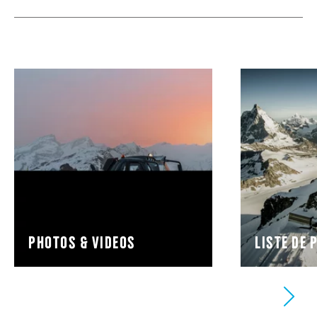
Photos & videos
Liste de 