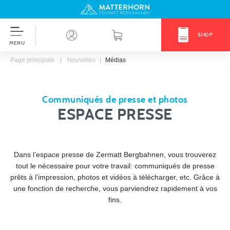
Vers la navigation
Espace presse
Aller au contenu
table des matières
pour la navigation
Matterhorn - Zermatt
SHOP
MENU
Page principale
Nouvelles
Médias
Communiqués de presse et photos
ESPACE PRESSE
Dans l’espace presse de Zermatt Bergbahnen, vous trouverez
tout le nécessaire pour votre travail: communiqués de presse
prêts à l’impression, photos et vidéos à télécharger, etc. Grâce à
une fonction de recherche, vous parviendrez rapidement à vos
fins.